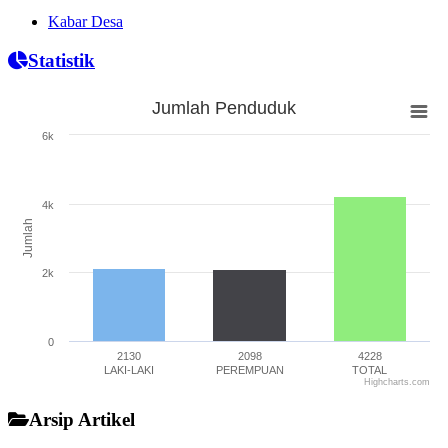
Kabar Desa
Statistik
Jumlah Penduduk
Jumlah Penduduk
6k
Bar chart with 3 bars.
The chart has 1 X axis displaying categories.
The chart has 1 Y axis displaying Jumlah. Range: 0 to 6000.
4k
Jumlah
2k
0
2130
2098
4228
LAKI-LAKI
PEREMPUAN
TOTAL
Highcharts.com
End of interactive chart.
Arsip Artikel