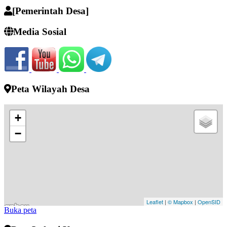
[Pemerintah Desa]
Media Sosial
Peta Wilayah Desa
+
−
Leaflet
|
© Mapbox
|
OpenSID
Buka peta